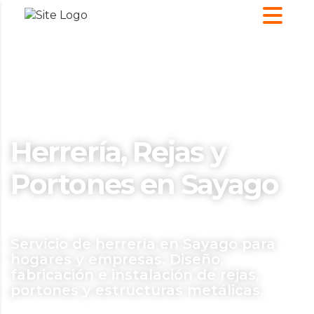
Herrería, Rejas y
Portones en Sayago
Servicio de herrería en Sayago para
hogares y empresas. Diseño,
fabricación e instalación de rejas,
portones y estructuras metálicas.