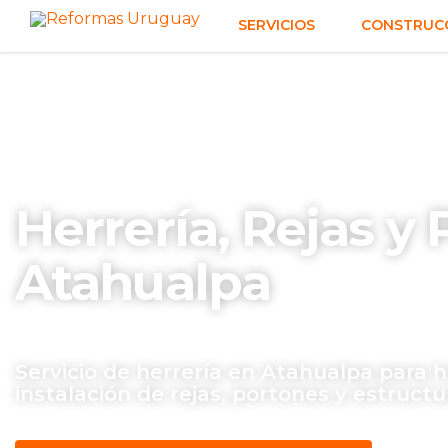
SERVICIOS
CONSTRUCC
Herrería, Rejas y
Atahualpa
Servicio de herrería en Atahualpa para h
instalación de rejas, portones y estructu