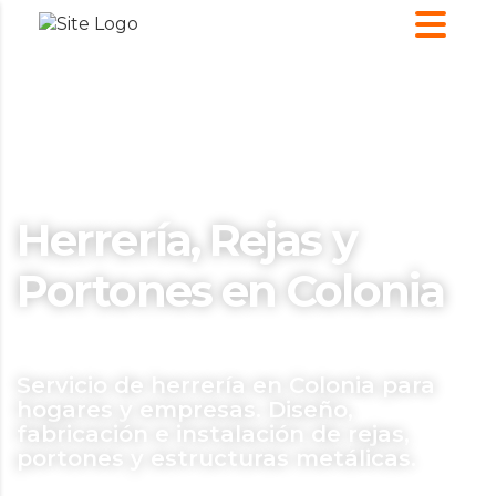
Herrería, Rejas y
Portones en Colonia
Servicio de herrería en Colonia para
hogares y empresas. Diseño,
fabricación e instalación de rejas,
portones y estructuras metálicas.