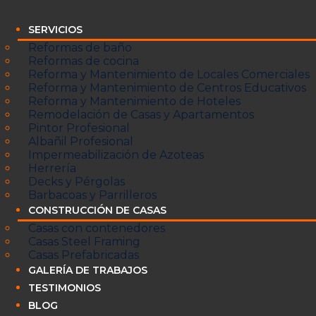
SERVICIOS
Reformas de baño
Reformas de cocina
Reforma y Mantenimiento de Locales Comerciales
Reforma y Mantenimiento de Centros Educativos
Reforma y Mantenimiento de Hoteles
Remodelación de Casas y Apartamentos
Pintor Profesional
Albañil Profesional
Impermeabilización de Azoteas
Herrería
Decks y Pérgolas
Barbacoas y Parrilleros
CONSTRUCCIÓN DE CASAS
Casas con contenedores
Casas Steel Framing
Casas Prefabricadas
GALERÍA DE TRABAJOS
TESTIMONIOS
BLOG