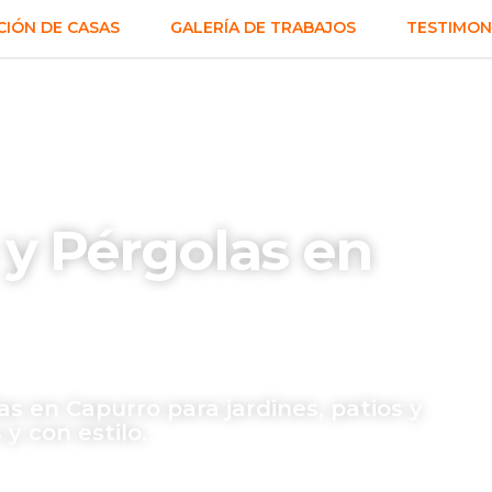
IÓN DE CASAS
GALERÍA DE TRABAJOS
TESTIMON
y Pérgolas en
s en Capurro para jardines, patios y
y con estilo.