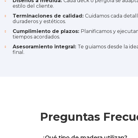
Diseños a medida:
Cada deck o pérgola se adapta 
estilo del cliente.
Terminaciones de calidad:
Cuidamos cada detall
duraderos y estéticos.
Cumplimiento de plazos:
Planificamos y ejecut
tiempos acordados.
Asesoramiento integral:
Te guiamos desde la idea 
final.
Preguntas Frecu
¿Qué tipo de madera utilizan?