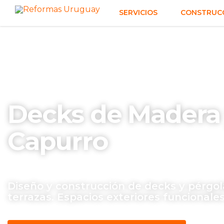
SERVICIOS
CONSTRUCC
Decks de Madera 
Capurro
Diseño y construcción de decks y pérgola
terrazas. Espacios exteriores funcionales 