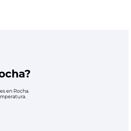
Rocha?
les en Rocha.
emperatura.