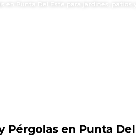
 en Punta Del Este para jardines, patios y
 y Pérgolas en Punta Del