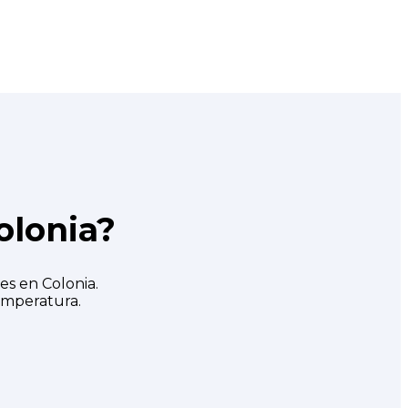
olonia?
es en Colonia.
emperatura.