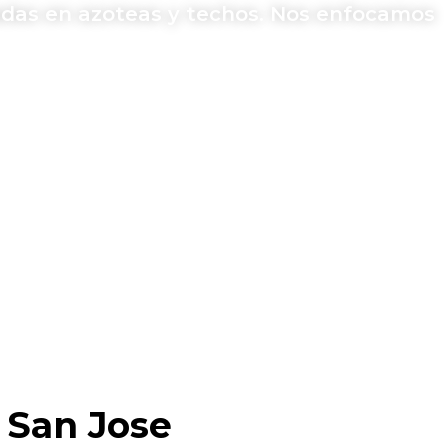
zadas en azoteas y techos. Nos enfocamos
 San Jose