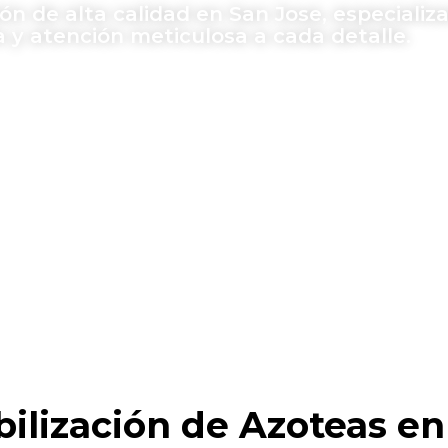
ón de alta calidad en San Jose, especiali
a y atención meticulosa a cada detalle.
lización de Azoteas en