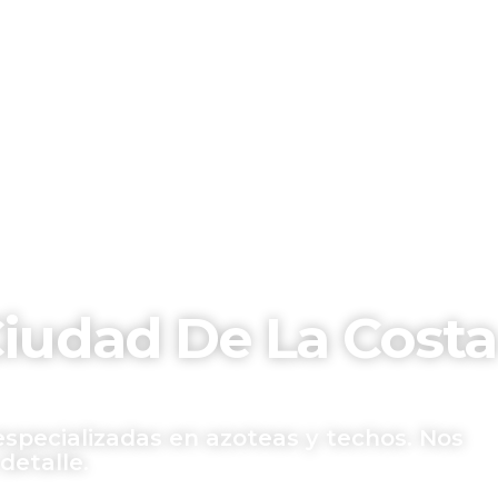
iudad De La Costa
especializadas en azoteas y techos. Nos
detalle.