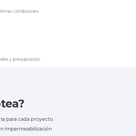
timas condiciones.
ades y presupuesto.
otea?
ia para cada proyecto.
n impermeabilización.