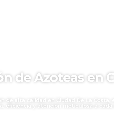
n de Azoteas en C
n de alta calidad en Ciudad De La Costa, 
 eficiencia y atención meticulosa a cada 