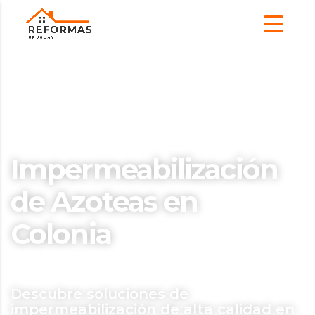
Impermeabilización
de Azoteas en
Colonia
Descubre soluciones de
impermeabilización de alta calidad en