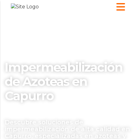
Impermeabilización
de Azoteas en
Capurro
Descubre soluciones de
impermeabilización de alta calidad en
Capurro, especializadas en azoteas y