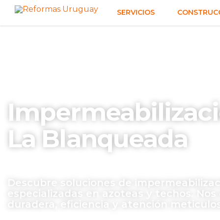
SERVICIOS
CONSTRUCC
Impermeabilizaci
La Blanqueada
Descubre soluciones de impermeabilizac
especializadas en azoteas y techos. Nos
duradera, eficiencia y atención meticulo