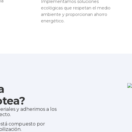
la
Implementamos soluciones
ecológicas que respetan el medio
ambiente y proporcionan ahorro
energético.
a
otea?
iales y adherimos a los
ecto.
está compuesto por
ilización.