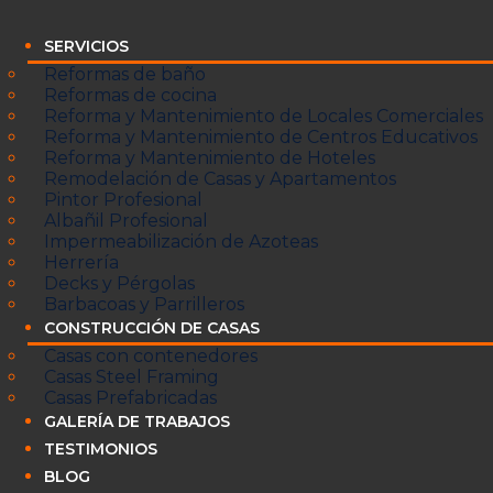
SERVICIOS
Reformas de baño
Reformas de cocina
Reforma y Mantenimiento de Locales Comerciales
Reforma y Mantenimiento de Centros Educativos
Reforma y Mantenimiento de Hoteles
Remodelación de Casas y Apartamentos
Pintor Profesional
Albañil Profesional
Impermeabilización de Azoteas
Herrería
Decks y Pérgolas
Barbacoas y Parrilleros
CONSTRUCCIÓN DE CASAS
Casas con contenedores
Casas Steel Framing
Casas Prefabricadas
GALERÍA DE TRABAJOS
TESTIMONIOS
BLOG