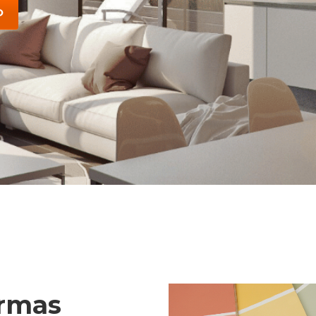
O
ormas