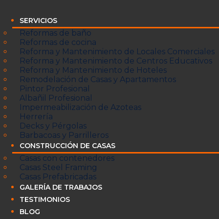
SERVICIOS
Reformas de baño
Reformas de cocina
Reforma y Mantenimiento de Locales Comerciales
Reforma y Mantenimiento de Centros Educativos
Reforma y Mantenimiento de Hoteles
Remodelación de Casas y Apartamentos
Pintor Profesional
Albañil Profesional
Impermeabilización de Azoteas
Herrería
Decks y Pérgolas
Barbacoas y Parrilleros
CONSTRUCCIÓN DE CASAS
Casas con contenedores
Casas Steel Framing
Casas Prefabricadas
GALERÍA DE TRABAJOS
TESTIMONIOS
BLOG