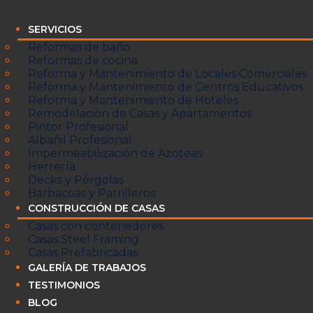
SERVICIOS
Reformas de baño
Reformas de cocina
Reforma y Mantenimiento de Locales Comerciales
Reforma y Mantenimiento de Centros Educativos
Reforma y Mantenimiento de Hoteles
Remodelación de Casas y Apartamentos
Pintor Profesional
Albañil Profesional
Impermeabilización de Azoteas
Herrería
Decks y Pérgolas
Barbacoas y Parrilleros
CONSTRUCCIÓN DE CASAS
Casas con contenedores
Casas Steel Framing
Casas Prefabricadas
GALERÍA DE TRABAJOS
TESTIMONIOS
BLOG