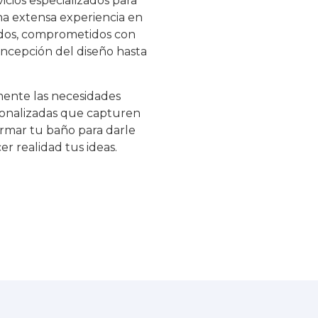
cios especializados para
a extensa experiencia en
ados, comprometidos con
oncepción del diseño hasta
ente las necesidades
rsonalizadas que capturen
formar tu baño para darle
r realidad tus ideas.