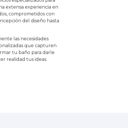
cios especializados para
na extensa experiencia en
ados, comprometidos con
oncepción del diseño hasta
ente las necesidades
rsonalizadas que capturen
formar tu baño para darle
r realidad tus ideas.