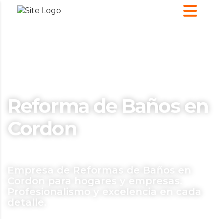
Reforma de Baños en
Cordon
Empresa de Reformas de Baños en
Cordon para hogares y empresas.
Profesionalismo y excelencia en cada
detalle.