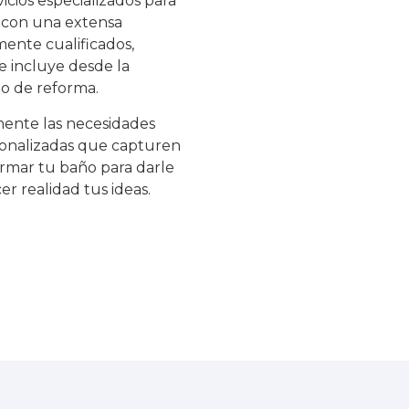
cios especializados para
 con una extensa
mente cualificados,
e incluye desde la
to de reforma.
ente las necesidades
rsonalizadas que capturen
formar tu baño para darle
r realidad tus ideas.