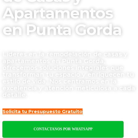
Apartamentos
en Punta Gorda
Líderes en la remodelación de casas y
apartamentos en Punta Gorda,
ofrecemos soluciones integrales que
transforman tu espacio y enriquecen tu
estilo de vida. Nos centramos en la
excelencia y atención meticulosa a cada
detalle.
Solicita tu Presupuesto Gratuito
CONTACTANOS POR WHATSAPP