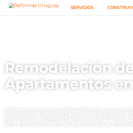
SERVICIOS
CONSTRUCC
Remodelación de
Apartamentos en 
Líderes en la remodelación de casas y 
soluciones integrales que transforman tu
Nos centramos en la excelencia y atenci