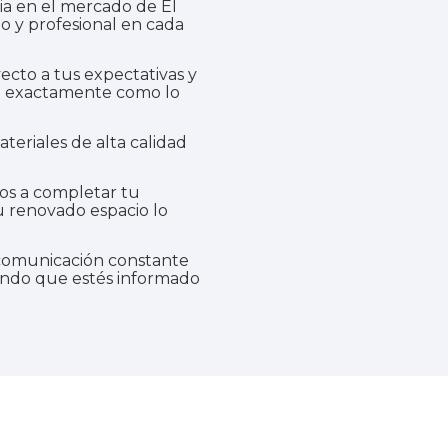
a en el mercado de El
o y profesional en cada
cto a tus expectativas y
ea exactamente como lo
teriales de alta calidad
 a completar tu
u renovado espacio lo
omunicación constante
ando que estés informado