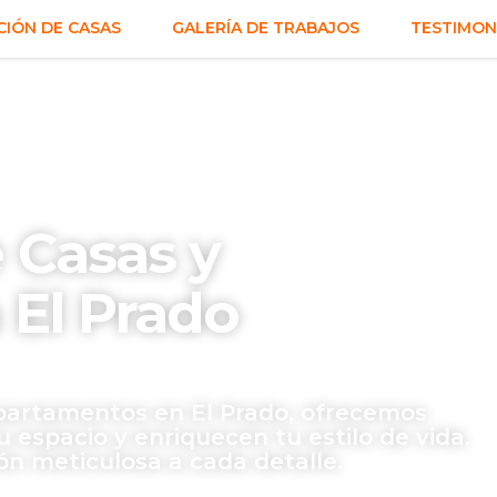
IÓN DE CASAS
GALERÍA DE TRABAJOS
TESTIMON
 Casas y
El Prado
apartamentos en El Prado, ofrecemos
 espacio y enriquecen tu estilo de vida.
ón meticulosa a cada detalle.