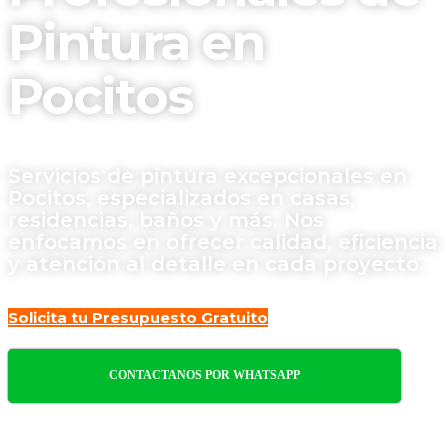
Pintura en
Pocitos
Servicios de pintura excepcionales en
Pocitos, especializados en casas,
residencias, baños y más. Nos
enfocamos en ofrecer calidad, eficiencia
y atención al detalle en cada proyecto.
Solicita tu Presupuesto Gratuito
CONTACTANOS POR WHATSAPP