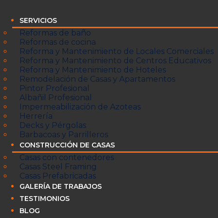
SERVICIOS
Reformas de baño
Reformas de cocina
Reforma y Mantenimiento de Locales Comerciales
Reforma y Mantenimiento de Centros Educativos
Reforma y Mantenimiento de Hoteles
Remodelación de Casas y Apartamentos
Pintor Profesional
Albañil Profesional
Impermeabilización de Azoteas
Herrería
Decks y Pérgolas
Barbacoas y Parrilleros
CONSTRUCCIÓN DE CASAS
Casas con contenedores
Casas Steel Framing
Casas Prefabricadas
GALERÍA DE TRABAJOS
TESTIMONIOS
BLOG