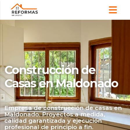
Construcción de
Casas en Maldonado
Empresa de construcción de casas en
Maldonado. Proyectos a medida,
calidad garantizada y ejecución
profesional de principio a fin.