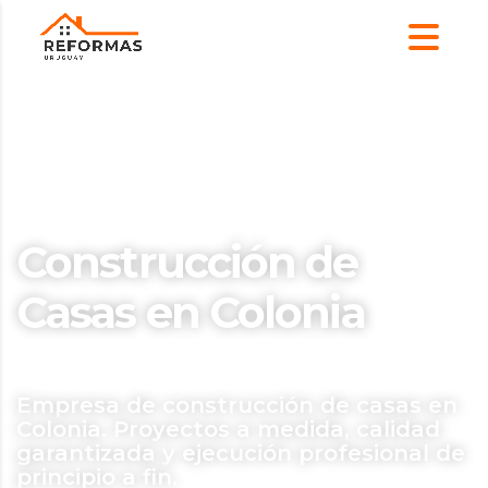
Construcción de
Casas en Colonia
Empresa de construcción de casas en
Colonia. Proyectos a medida, calidad
garantizada y ejecución profesional de
principio a fin.