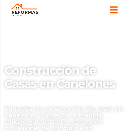
Construcción de
Casas en Canelones
Empresa de construcción de casas en
Canelones. Proyectos a medida,
calidad garantizada y ejecución
profesional de principio a fin.