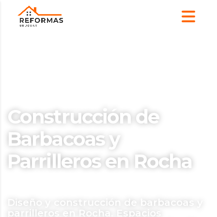
Construcción de
Barbacoas y
Parrilleros en Rocha
Diseño y construcción de barbacoas y
parrilleros en Rocha. Espacios