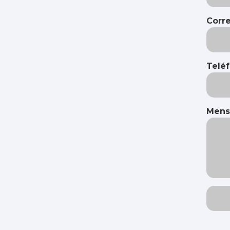
Corre
Telé
Mens