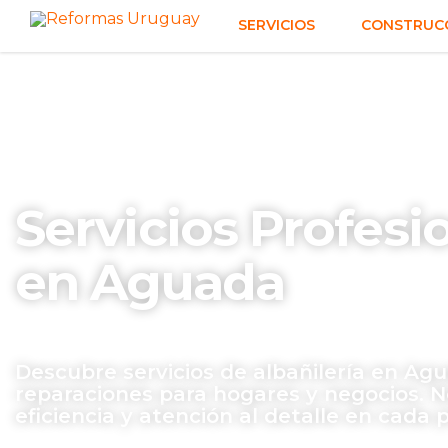
SERVICIOS
CONSTRUCC
Servicios Profesi
en Aguada
Descubre servicios de albañilería en Ag
reparaciones para hogares y negocios. N
eficiencia y atención al detalle en cada 