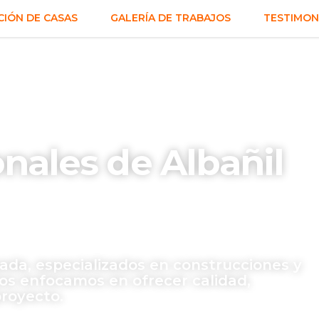
IÓN DE CASAS
GALERÍA DE TRABAJOS
TESTIMON
onales de Albañil
uada, especializados en construcciones y
os enfocamos en ofrecer calidad,
proyecto.