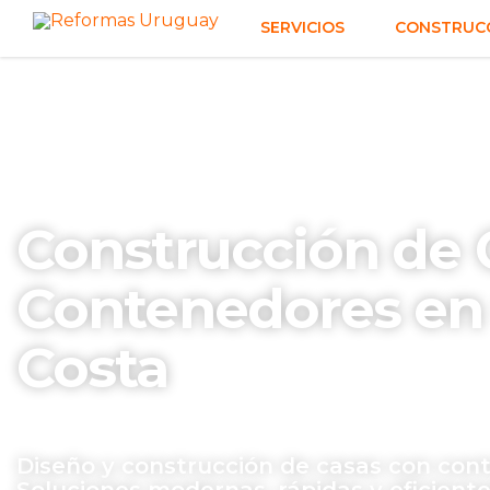
SERVICIOS
CONSTRUCC
Construcción de 
Contenedores en 
Costa
Diseño y construcción de casas con cont
Soluciones modernas, rápidas y eficiente