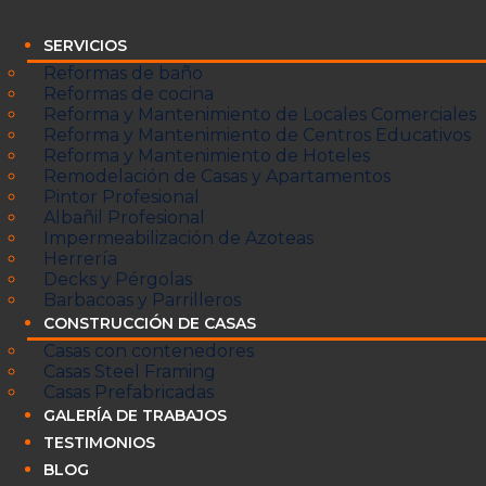
SERVICIOS
Reformas de baño
Reformas de cocina
Reforma y Mantenimiento de Locales Comerciales
Reforma y Mantenimiento de Centros Educativos
Reforma y Mantenimiento de Hoteles
Remodelación de Casas y Apartamentos
Pintor Profesional
Albañil Profesional
Impermeabilización de Azoteas
Herrería
Decks y Pérgolas
Barbacoas y Parrilleros
CONSTRUCCIÓN DE CASAS
Casas con contenedores
Casas Steel Framing
Casas Prefabricadas
GALERÍA DE TRABAJOS
TESTIMONIOS
BLOG